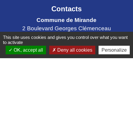
Contacts
Commune de Mirande
2 Boulevard Georges Clémenceau
32300 Mirande - FRANCE
This site uses cookies and gives you control over what you want
to activate
+33 5 62 66 52 87
OK, accept all
Deny all cookies
Personalize
Contact par formulaire
Liens
Office de Tourisme
CC Coeur d'Astarac en Gascogne
Mentions légales
-
Politique de confidentialité
-
Accessibilité
-
Plan du site
-