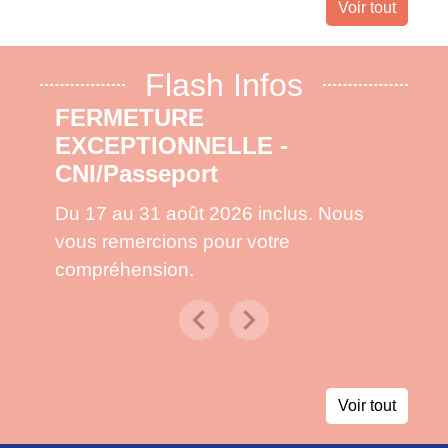
Voir tout
Flash Infos
FERMETURE
EXCEPTIONNELLE -
CNI/Passeport
Du 17 au 31 août 2026 inclus. Nous
vous remercions pour votre
compréhension.
chevron_left
chevron_right
Previous
Next
Voir tout