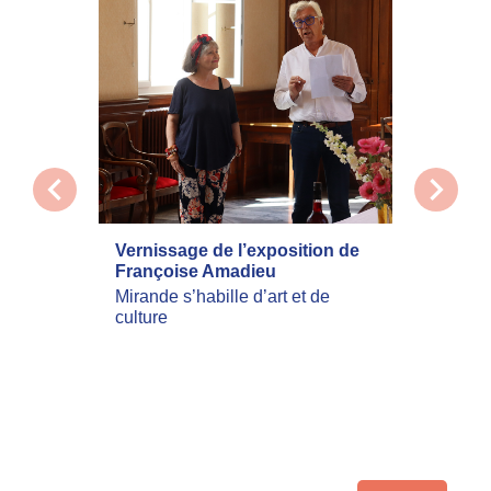
chevron_left
chevron_right
Vernissage de l’exposition de
La com
Françoise Amadieu
mobilis
incend
Mirande s’habille d’art et de
culture
Les inc
actuell
Landes 
nombreu
leur dom