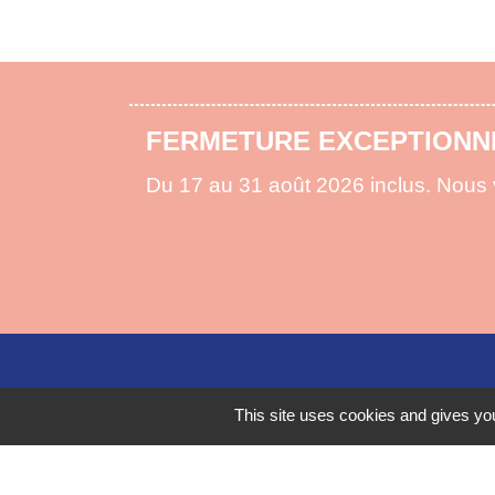
ARRÊTÉ PRÉFECTORAL FEU
La préfecture vous informe de la règl
pour lutter contre les risques d'incen
This site uses cookies and gives you