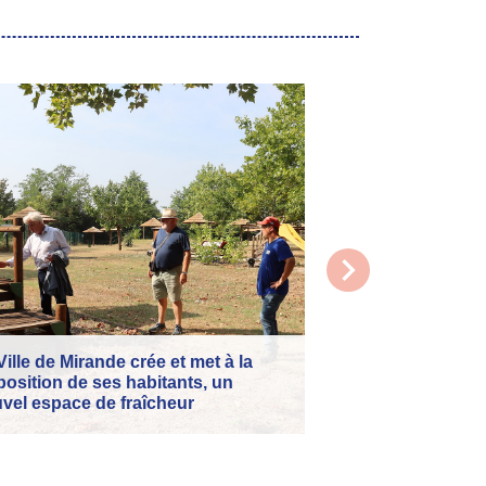
chevron_right
Retour sur le Tou
Mercredi 8 juillet, 
Ville de Mirande crée et met à la
et l'honneur d'accu
position de ses habitants, un
année consécutive
vel espace de fraîcheur
de France.