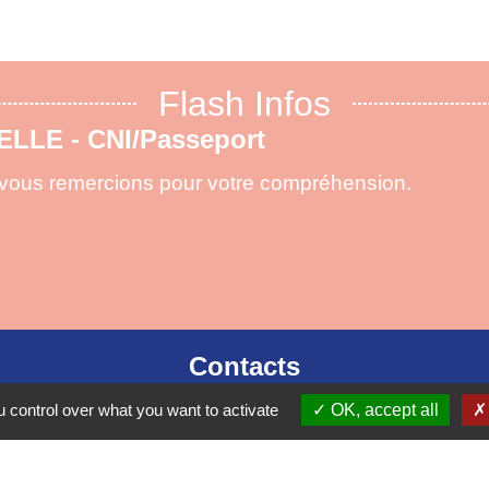
Flash Infos
X DE FORÊTS maj 15.07.2026
ementation concernant la circulation en forêt
die.
Contacts
 control over what you want to activate
OK, accept all
Commune de Mirande
2 Boulevard Georges Clémenceau