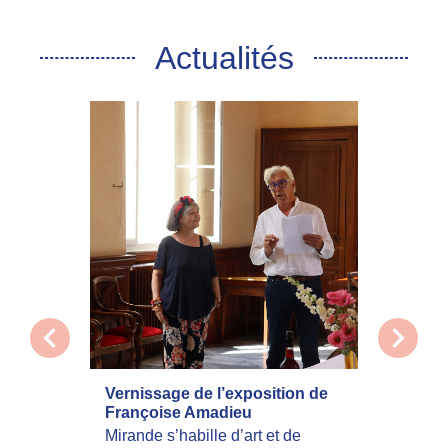
Actualités
chevron_left
chevron_right
Vernissage de l’exposition de
La com
Françoise Amadieu
mobilis
incend
Mirande s’habille d’art et de