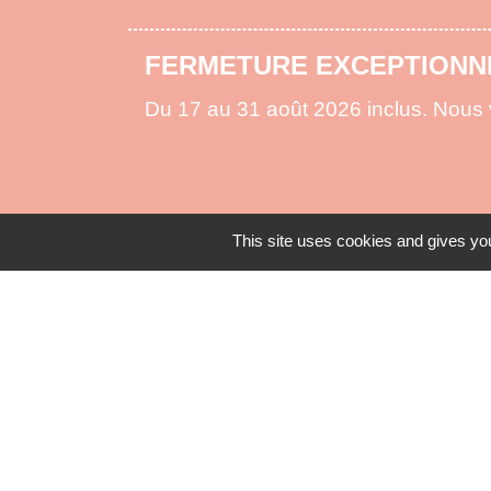
ARRÊTÉ PRÉFECTORAL FEU
La préfecture vous informe de la règl
pour lutter contre les risques d'incen
This site uses cookies and gives you