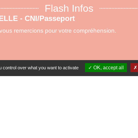
Flash Infos
X DE FORÊTS maj 15.07.2026
ementation concernant la circulation en forêt
die.
 control over what you want to activate
OK, accept all
Contacts
Commune de Mirande
2 Boulevard Georges Clémenceau
32300 Mirande - FRANCE
+33 5 62 66 52 87