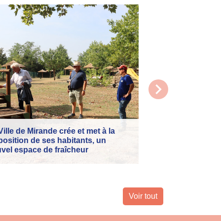
chevron_right
Retour sur le Tou
Mercredi 8 juillet, 
Ville de Mirande crée et met à la
et l'honneur d'accu
position de ses habitants, un
année consécutive
vel espace de fraîcheur
de France.
Voir tout