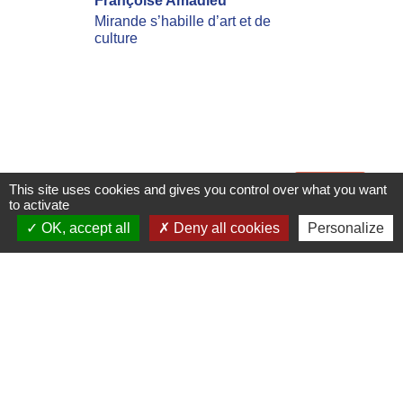
Françoise Amadieu
mobilis
incend
Mirande s’habille d’art et de
culture
Les inc
actuell
Landes 
nombreu
leur dom
Voir tout
This site uses cookies and gives you control over what you want
to activate
OK, accept all
Deny all cookies
Personalize
Flash Infos
ARRÊTÉ PRÉFECTORAL
FEUX DE FORÊTS maj
15.07.2026
La préfecture vous informe de la
règlementation concernant la