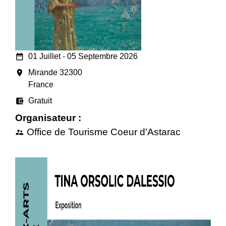
date_range
01 Juillet - 05 Septembre 2026
room
Mirande 32300
France
account_balance_wallet
Gratuit
Organisateur :
Office de Tourisme Coeur d'Astarac
supervisor_account