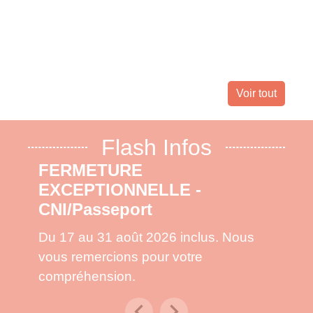
Landes 
nombreu
leur dom
Voir tout
Flash Infos
FERMETURE
EXCEPTIONNELLE -
CNI/Passeport
Du 17 au 31 août 2026 inclus. Nous
vous remercions pour votre
compréhension.
chevron_left
chevron_right