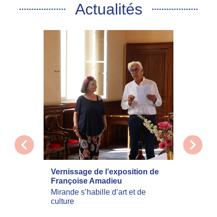
Actualités
chevron_left
chevron_right
Vernissage de l’exposition de
La com
Françoise Amadieu
mobilis
incend
Mirande s’habille d’art et de
culture
Les inc
actuell